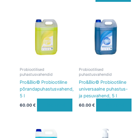
Probiootilised
Probiootilised
puhastusvahendid
puhastusvahendid
Pro&Bio© Probiootiline
Pro&Bio© Probiootiline
põrandapuhastusvahend,
universaalne puhastus-
5 l
ja pesuvahend, 5 l
Lisa korvi
Lisa korvi
60.00
€
60.00
€