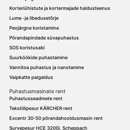
Korteriühistute ja kortermajade haldusteenus
Lume -ja libedusetõrje
Peojärgne koristamine
Põrandapindade süvapuhastus
SOS koristusabi
Suurköökide puhastamine
Vannitoa puhastus ja nanotamine
Vaipkatte paigaldus
Puhastusmasinate rent
Puhastusseadmete rent
Tekstiilipesur KÄRCHER rent
Excentr 30-50 põrandahooldusmasin rent
Survepesur HCE 3200i, Scheppach