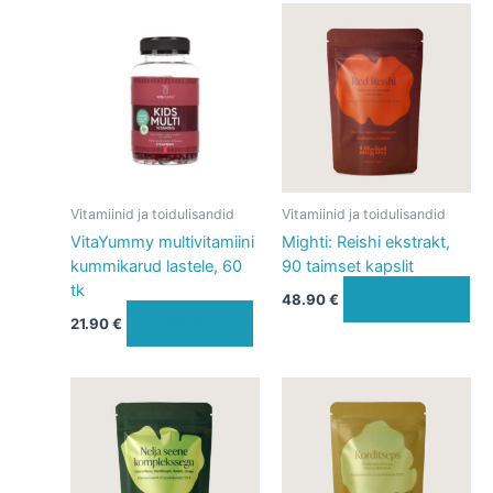
Vitamiinid ja toidulisandid
Vitamiinid ja toidulisandid
VitaYummy multivitamiini
Mighti: Reishi ekstrakt,
kummikarud lastele, 60
90 taimset kapslit
tk
Lisa korvi
48.90
€
Lisa korvi
21.90
€