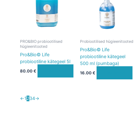
PRO&BIO probiootilised
Probiootilised hügieenitooted
hügieenitooted
Pro&Bio© Life
Pro&Bio© Life
probiootiline kätegeel
probiootiline kätegeel 5l
500 ml (pumbaga)
Lisa korvi
80.00
€
Lisa korvi
16.00
€
←
1
2
3
4
→