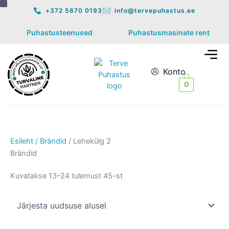
K
S
Skip
Sorditud
+372 5670 0193
info@tervepuhastus.ee
a
a
to
uusimate
t
a
content
järgi
Puhastusteenused
Puhastusmasinate rent
e
d
g
a
Men
o
v
o
u
Konto
r
s
0
i
a
Esileht
/
Brändid
/ Lehekülg 2
Brändid
Kuvatakse 13–24 tulemust 45-st