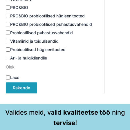
PRO&BIO
PRO&BIO probiootilised hügieenitooted
PRO&BIO probiootilised puhastusvahendid
Probiootilised puhastusvahendid
Vitamiinid ja toidulisandid
Probiootilised hügieenitooted
Äri- ja hulgikliendile
Olek
Laos
Rakenda
Valides meid, valid
kvaliteetse töö
ning
tervise
!