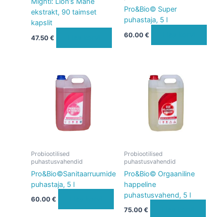
Mighti: Lion’s Mane
Pro&Bio© Super
ekstrakt, 90 taimset
puhastaja, 5 l
kapslit
Lisa korvi
60.00
€
Lisa korvi
47.50
€
Probiootilised
Probiootilised
puhastusvahendid
puhastusvahendid
Pro&Bio©Sanitaarruumide
Pro&Bio© Orgaaniline
puhastaja, 5 l
happeline
puhastusvahend, 5 l
Lisa korvi
60.00
€
Lisa korvi
75.00
€