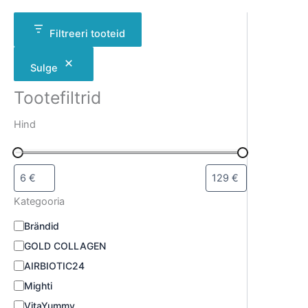
Filtreeri tooteid
Sulge
Tootefiltrid
Hind
Kategooria
Brändid
GOLD COLLAGEN
AIRBIOTIC24
Mighti
VitaYummy