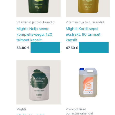
Vitamiinid ja toidulisandid
Vitamiinid ja toidulisandid
Mighti: Nelja seene
Mighti: Korditsepsi
kompleks-segu, 120
ekstrakt, 90 taimset
taimset kapslit
kapslit
Lisa korvi
Lisa korvi
53.80
€
47.50
€
Mighti
Probiootilised
puhastusvahendid