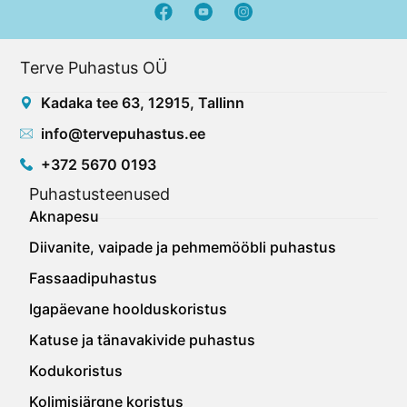
F
Y
a
o
c
u
e
t
Terve Puhastus OÜ
b
u
o
b
Kadaka tee 63, 12915, Tallinn
o
e
k
info@tervepuhastus.ee
+372 5670 0193
Puhastusteenused
Aknapesu
Diivanite, vaipade ja pehmemööbli puhastus
Fassaadipuhastus
Igapäevane hoolduskoristus
Katuse ja tänavakivide puhastus
Kodukoristus
Kolimisjärgne koristus