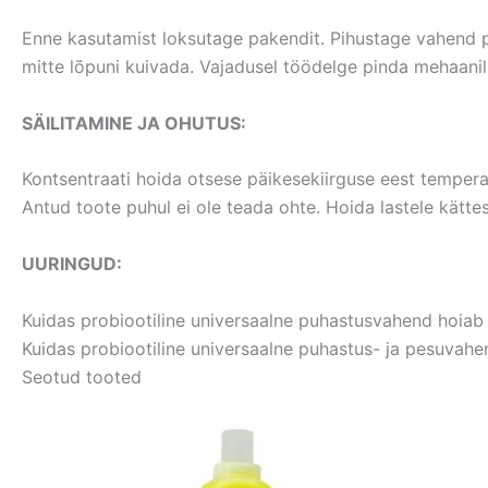
Enne kasutamist loksutage pakendit. Pihustage vahend p
mitte lõpuni kuivada. Vajadusel töödelge pinda mehaanil
SÄILITAMINE JA OHUTUS:
Kontsentraati hoida otsese päikesekiirguse eest tempera
Antud toote puhul ei ole teada ohte. Hoida lastele kätt
UURINGUD:
Kuidas probiootiline universaalne puhastusvahend hoiab ä
Kuidas probiootiline universaalne puhastus- ja pesuvahe
Seotud tooted