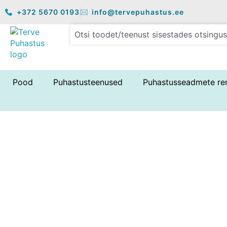
Skip
+372 5670 0193
info@tervepuhastus.ee
to
content
Pood
Puhastusteenused
Puhastusseadmete re