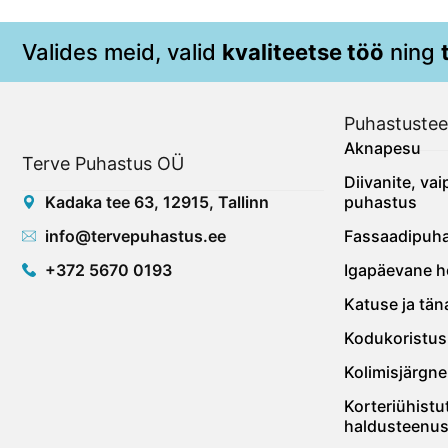
Valides meid, valid
kvaliteetse töö
ning
Puhastuste
Aknapesu
Terve Puhastus OÜ
Diivanite, va
Kadaka tee 63, 12915, Tallinn
puhastus
info@tervepuhastus.ee
Fassaadipuh
+372 5670 0193
Igapäevane h
Katuse ja tä
Kodukoristus
Kolimisjärgne
Korteriühistu
haldusteenu