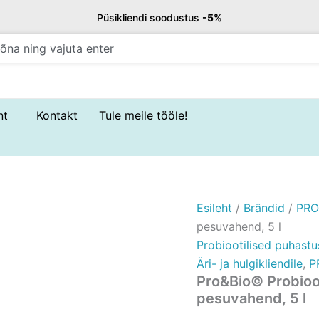
Pro&Bio©
Püsikliendi soodustus
-5%
Probiootiline
universaalne
puhastus-
ja
pesuvahend,
5
l
nt
Kontakt
Tule meile tööle!
kogus
Esileht
/
Brändid
/
PRO
pesuvahend, 5 l
Probiootilised puhast
Äri- ja hulgikliendile
,
P
Pro&Bio© Probioot
pesuvahend, 5 l