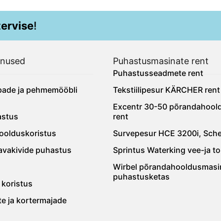
tervise
!
enused
Puhastusmasinate rent
Puhastusseadmete rent
ipade ja pehmemööbli
Tekstiilipesur KÄRCHER rent
Excentr 30-50 põrandahool
astus
rent
oolduskoristus
Survepesur HCE 3200i, Sch
navakivide puhastus
Sprintus Waterking vee-ja t
Wirbel põrandahooldusmasi
puhastusketas
 koristus
te ja kortermajade
s