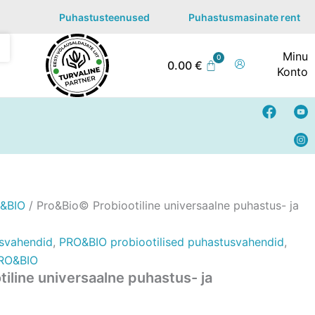
Puhastusteenused
Puhastusmasinate rent
Minu
0.00
€
Konto
F
Y
a
o
c
u
e
t
b
u
o
b
o
e
k
&BIO
/ Pro&Bio© Probiootiline universaalne puhastus- ja
usvahendid
,
PRO&BIO probiootilised puhastusvahendid
,
RO&BIO
iline universaalne puhastus- ja