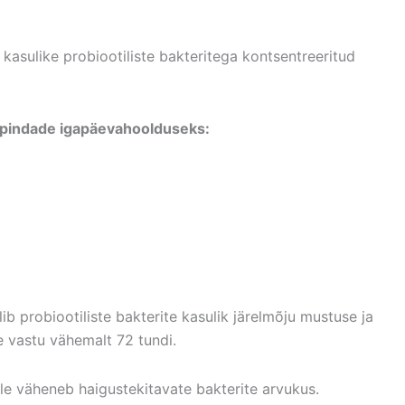
kasulike probiootiliste bakteritega kontsentreeritud
e pindade igapäevahoolduseks:
ib probiootiliste bakterite kasulik järelmõju mustuse ja
 vastu vähemalt 72 tundi.
le väheneb haigustekitavate bakterite arvukus.