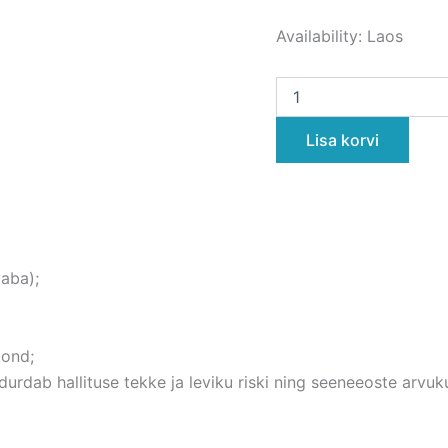
Availability:
Laos
Lisa korvi
vaba);
kond;
durdab hallituse tekke ja leviku riski ning seeneeoste arvu