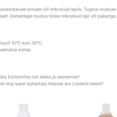
uhastatavale pinnale või mikrokiud lapile. Tugeva mustuse
iselt. Eemaldage mustus niiske mikrokiud lapi või paberiga.
tuuril 10°C kuni 30°C.
esaamatus kohas.
ra Escherichia coli tekke ja laienemise?
nd ning super puhastaja hoiavad ära Listeeria tekke?