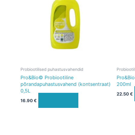
Probiootilised puhastusvahendid
Probiooti
Pro&Bio© Probiootiline
Pro&Bio©
põrandapuhastusvahend (kontsentraat)
200ml
0,5L
22.50
€
Lisa korvi
16.90
€