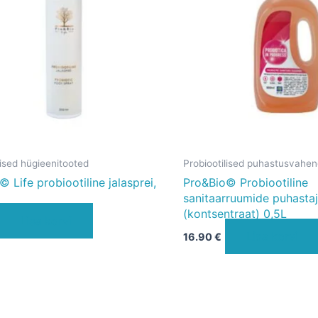
lised hügieenitooted
Probiootilised puhastusvahen
 Life probiootiline jalasprei,
Pro&Bio© Probiootiline
sanitaarruumide puhasta
(kontsentraat) 0,5L
Lisa korvi
Lisa korvi
16.90
€