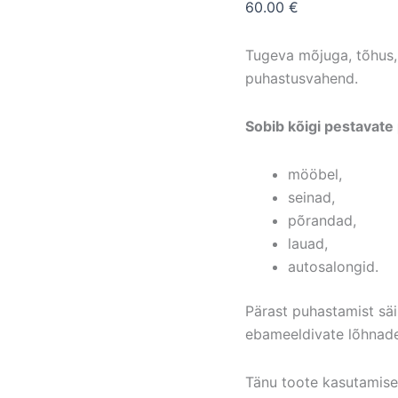
60.00
€
Tugeva mõjuga, tõhus, 
puhastusvahend.
Sobib kõigi pestavat
mööbel,
seinad,
põrandad,
lauad,
autosalongid.
Pärast puhastamist säil
ebameeldivate lõhnade
Tänu toote kasutamise