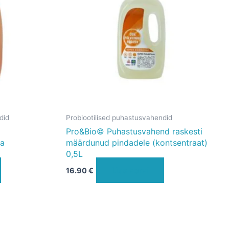
did
Probiootilised puhastusvahendid
Pro&Bio© Puhastusvahend raskesti
ja
määrdunud pindadele (kontsentraat)
0,5L
Lisa korvi
16.90
€