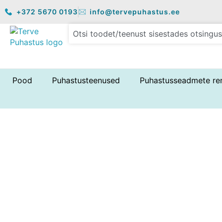
Skip
+372 5670 0193
info@tervepuhastus.ee
to
content
Pood
Puhastusteenused
Puhastusseadmete re