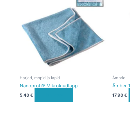
Harjad, mopid ja lapid
Ämbrid
Nanoprofi® Mikrokiudlapp
Ämber 
Lisa korvi
5.40
€
17.90
€