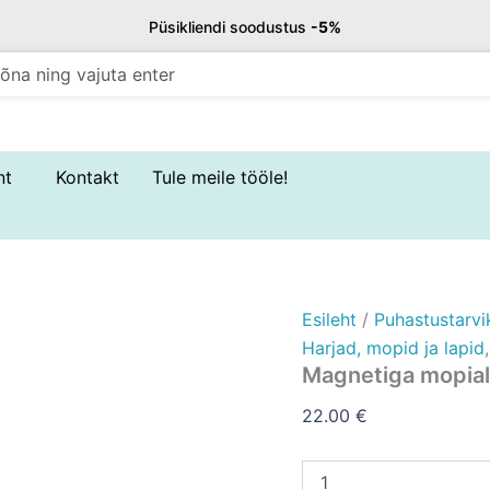
Magnetiga
Püsikliendi soodustus
-5%
mopialus
taskumopile
40
cm
kogus
nt
Kontakt
Tule meile tööle!
Esileht
/
Puhastustarvi
Harjad, mopid ja lapid
Magnetiga mopial
22.00
€