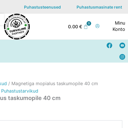
Puhastusteenused
Puhastusmasinate rent
Minu
0.00
€
Konto
F
Y
a
o
c
u
e
t
b
u
o
b
o
e
k
kud
/ Magnetiga mopialus taskumopile 40 cm
,
Puhastustarvikud
us taskumopile 40 cm