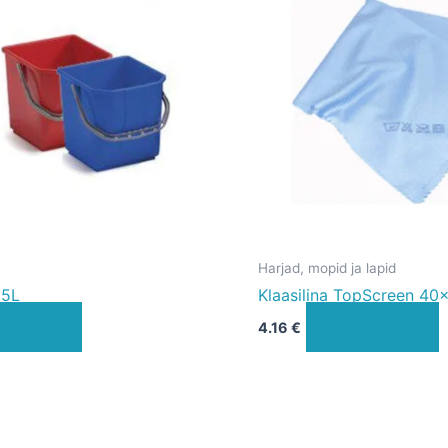
on
mitu
varianti.
Valikuid
saab
teha
tootelehel.
Harjad, mopid ja lapid
15L
Klaasilina TopScreen 4
Vali
Lisa korvi
4.16
€