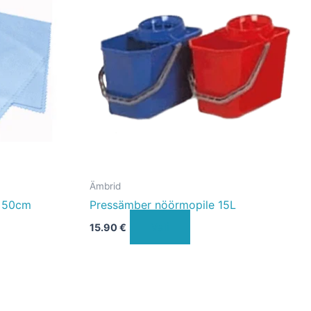
on
mitu
varianti.
Valikuid
saab
teha
tootelehel.
Ämbrid
0x50cm
Pressämber nöörmopile 15L
Vali
15.90
€