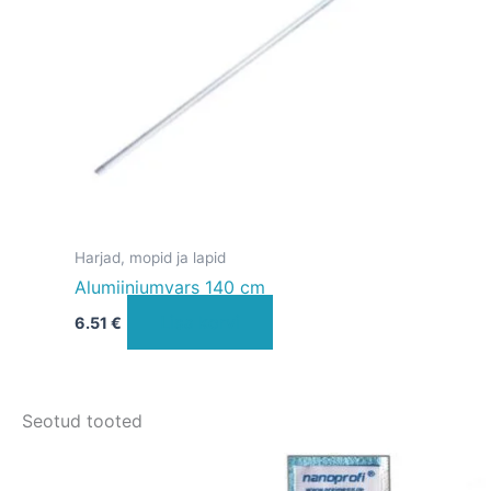
Harjad, mopid ja lapid
Alumiiniumvars 140 cm
Lisa korvi
6.51
€
Seotud tooted