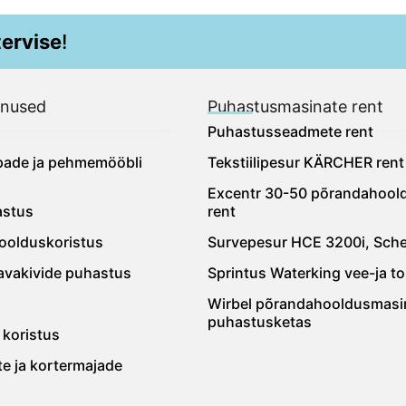
tervise
!
enused
Puhastusmasinate rent
Puhastusseadmete rent
ipade ja pehmemööbli
Tekstiilipesur KÄRCHER rent
Excentr 30-50 põrandahool
astus
rent
oolduskoristus
Survepesur HCE 3200i, Sch
navakivide puhastus
Sprintus Waterking vee-ja t
Wirbel põrandahooldusmasi
puhastusketas
 koristus
te ja kortermajade
s