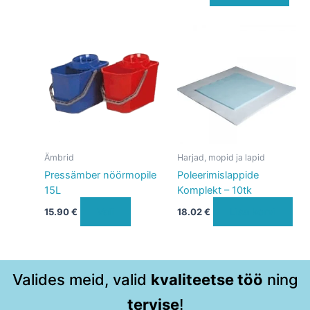
Sellel
tootel
on
mitu
varianti.
Valikuid
saab
teha
Ämbrid
Harjad, mopid ja lapid
tootelehel.
Pressämber nöörmopile
Poleerimislappide
15L
Komplekt – 10tk
Vali
Lisa korvi
15.90
€
18.02
€
Valides meid, valid
kvaliteetse töö
ning
tervise
!