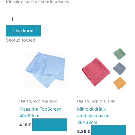
Ideaalne suurte akende pesuks.
Lisa korvi
Seotud tooted
Harjad, mopid ja lapid
Harjad, mopid ja lapid
Klaasilina TopScreen
Mikrokiudrätik
40x50cm
antibakteriaalne
38x38cm
Lisa korvi
4.16
€
Lisa korvi
3.88
€