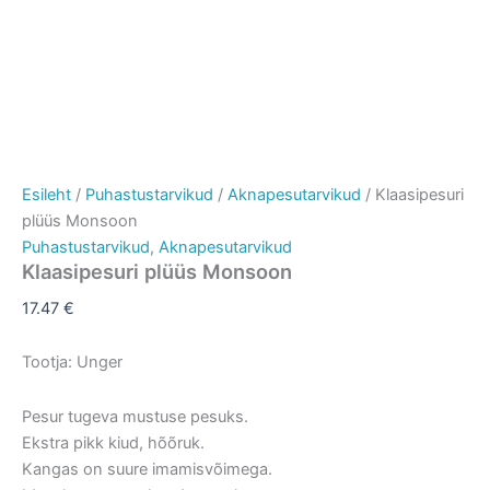
Esileht
/
Puhastustarvikud
/
Aknapesutarvikud
/ Klaasipesuri
plüüs Monsoon
Puhastustarvikud
,
Aknapesutarvikud
Klaasipesuri plüüs Monsoon
17.47
€
Tootja: Unger
Pesur tugeva mustuse pesuks.
Ekstra pikk kiud, hõõruk.
Kangas on suure imamisvõimega.