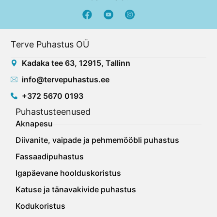
F
Y
a
o
c
u
e
t
Terve Puhastus OÜ
b
u
o
b
Kadaka tee 63, 12915, Tallinn
o
e
k
info@tervepuhastus.ee
+372 5670 0193
Puhastusteenused
Aknapesu
Diivanite, vaipade ja pehmemööbli puhastus
Fassaadipuhastus
Igapäevane hoolduskoristus
Katuse ja tänavakivide puhastus
Kodukoristus