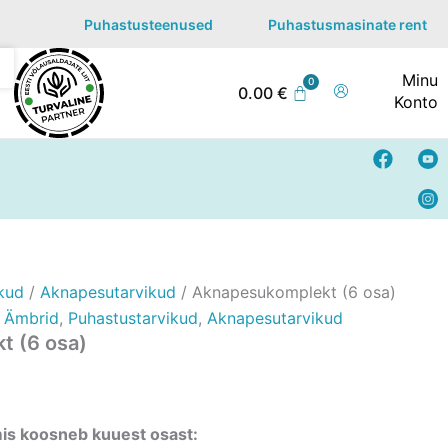
Puhastusteenused
Puhastusmasinate rent
Minu
0.00
€
Konto
F
Y
a
o
c
u
e
t
b
u
o
b
o
e
k
kud
/
Aknapesutarvikud
/ Aknapesukomplekt (6 osa)
,
Ämbrid
,
Puhastustarvikud
,
Aknapesutarvikud
t (6 osa)
is koosneb kuuest osast: