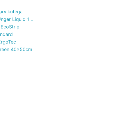
tarvikutega
ger Liquid 1 L
 EcoStrip
andard
 ErgoTec
Screen 40x50cm