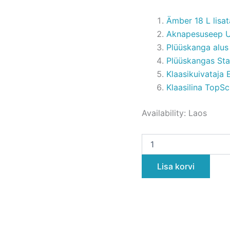
Ämber 18 L lisa
Aknapesuseep Un
Plüüskanga alus
Plüüskangas St
Klaasikuivataja
Klaasilina Top
Availability:
Laos
Lisa korvi