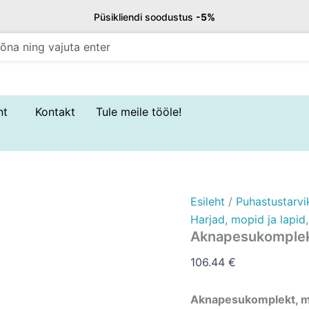
Aknapesukomplekt
Püsikliendi soodustus
-5%
(6
osa)
kogus
nt
Kontakt
Tule meile tööle!
Esileht
/
Puhastustarvi
Harjad, mopid ja lapid
Aknapesukomplek
106.44
€
Aknapesukomplekt, m