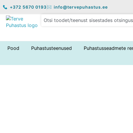
Skip
+372 5670 0193
info@tervepuhastus.ee
to
content
Pood
Puhastusteenused
Puhastusseadmete re