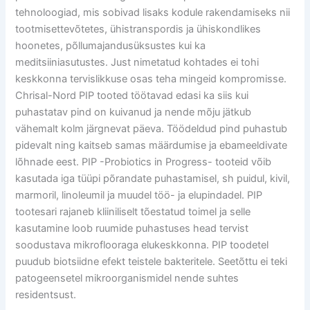
tehnoloogiad, mis sobivad lisaks kodule rakendamiseks nii
tootmisettevõtetes, ühistranspordis ja ühiskondlikes
hoonetes, põllumajandusüksustes kui ka
meditsiiniasutustes. Just nimetatud kohtades ei tohi
keskkonna tervislikkuse osas teha mingeid kompromisse.
Chrisal-Nord PIP tooted töötavad edasi ka siis kui
puhastatav pind on kuivanud ja nende mõju jätkub
vähemalt kolm järgnevat päeva. Töödeldud pind puhastub
pidevalt ning kaitseb samas määrdumise ja ebameeldivate
lõhnade eest. PIP -Probiotics in Progress- tooteid võib
kasutada iga tüüpi põrandate puhastamisel, sh puidul, kivil,
marmoril, linoleumil ja muudel töö- ja elupindadel. PIP
tootesari rajaneb kliiniliselt tõestatud toimel ja selle
kasutamine loob ruumide puhastuses head tervist
soodustava mikroflooraga elukeskkonna. PIP toodetel
puudub biotsiidne efekt teistele bakteritele. Seetõttu ei teki
patogeensetel mikroorganismidel nende suhtes
residentsust.